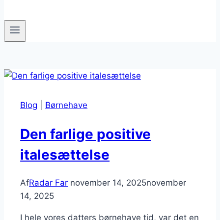
Blog
|
Børnehave
Den farlige positive
italesættelse
Af
Radar Far
november 14, 2025
november
14, 2025
I hele vores datters børnehave tid, var det en