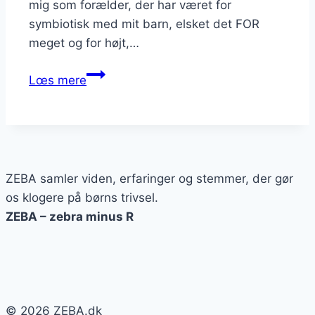
mig som forælder, der har været for
symbiotisk med mit barn, elsket det FOR
meget og for højt,…
Det
Lœs mere
er
ikke
mig,
det
er
ZEBA samler viden, erfaringer og stemmer, der gør
dig.
os klogere på børns trivsel.
ZEBA – zebra minus R
© 2026 ZEBA.dk