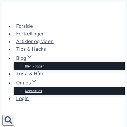
Skip
to
content
Forside
Fortœllinger
Artikler og viden
Tips & Hacks
Blog
Bliv blogger
Trøst & Håb
Om os
Kontakt os
Login