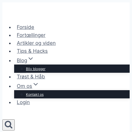
Skip
to
content
Forside
Fortœllinger
Artikler og viden
Tips & Hacks
Blog
Bliv blogger
Trøst & Håb
Om os
Kontakt os
Login