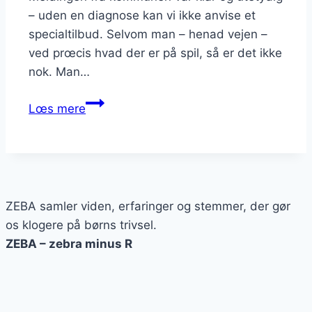
– uden en diagnose kan vi ikke anvise et
specialtilbud. Selvom man – henad vejen –
ved prœcis hvad der er på spil, så er det ikke
nok. Man…
Med
Lœs mere
armen
på
ryggen,
fik
vi
ZEBA samler viden, erfaringer og stemmer, der gør
vores
os klogere på børns trivsel.
datter
ZEBA – zebra minus R
udredt.