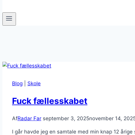
Blog
|
Skole
Fuck fællesskabet
Af
Radar Far
september 3, 2025
november 14, 202
I går havde jeg en samtale med min knap 12 årige sø