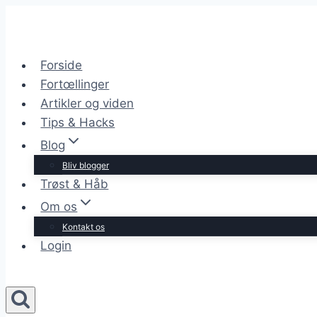
Skip
to
content
Forside
Fortœllinger
Artikler og viden
Tips & Hacks
Blog
Bliv blogger
Trøst & Håb
Om os
Kontakt os
Login