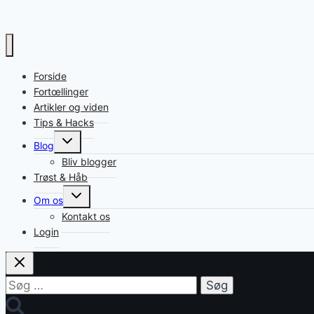
Forside
Fortœllinger
Artikler og viden
Tips & Hacks
Toggle
Blog
child
menu
Bliv blogger
Trøst & Håb
Toggle
Om os
child
menu
Kontakt os
Login
Søg
efter: