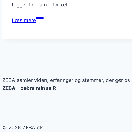
trigger for ham – fortœl…
Fuck
Lœs mere
fællesskabet
ZEBA samler viden, erfaringer og stemmer, der gør os k
ZEBA – zebra minus R
© 2026 ZEBA.dk