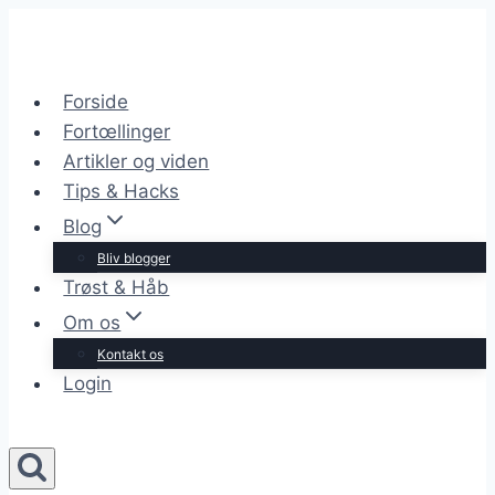
Skip
to
content
Forside
Fortœllinger
Artikler og viden
Tips & Hacks
Blog
Bliv blogger
Trøst & Håb
Om os
Kontakt os
Login