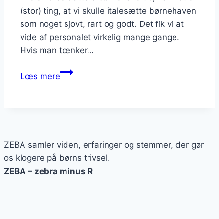
(stor) ting, at vi skulle italesætte børnehaven
som noget sjovt, rart og godt. Det fik vi at
vide af personalet virkelig mange gange.
Hvis man tœnker…
Den
Lœs mere
farlige
positive
italesættelse
ZEBA samler viden, erfaringer og stemmer, der gør
os klogere på børns trivsel.
ZEBA – zebra minus R