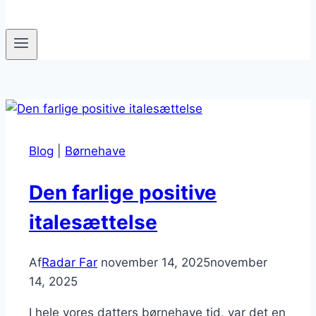
Blog
|
Børnehave
Den farlige positive
italesættelse
Af
Radar Far
november 14, 2025
november
14, 2025
I hele vores datters børnehave tid, var det en