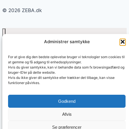
© 2026 ZEBA.dk
Administrer samtykke
Forside
Fortœllinger
For at give dig den bedste oplevelse bruger vi teknologier som cookies til
Artikler og viden
at gemme og få adgang til enhedsoplysninger.
Tips & Hacks
Hvis du giver samtykke, kan vi behandle data som fx browsingadfærd og
Toggle
bruger-ID’er på dette website.
Blog
child
Hvis du ikke giver dit samtykke eller trækker det tilbage, kan visse
menu
Bliv blogger
funktioner påvirkes.
Trøst & Håb
Toggle
Om os
child
Godkend
menu
Kontakt os
Login
Afvis
Se præferencer